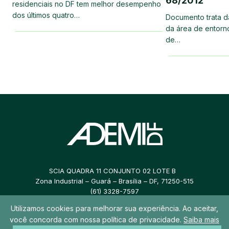
68/2012
residenciais no DF tem melhor desempenho
dos últimos quatro…
Documento trata 
da área de entorn
de…
SCIA QUADRA 11 CONJUNTO 02 LOTE B
Zona Industrial – Guará – Brasília – DF, 71250-515
(61) 3328-7597
Utilizamos cookies para melhorar sua experiência. Ao aceitar,
ademidf@ademidf.com.br
você concorda com nossa política de privacidade.
Saiba mais