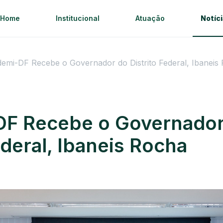
Home
Institucional
Atuação
Notíc
emi-DF Recebe o Governador do Distrito Federal, Ibaneis
F Recebe o Governador
ederal, Ibaneis Rocha