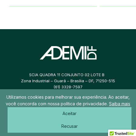
SCIA QUADRA 11 CONJUNTO 02 LOTE B
Zona Industrial – Guará – Brasília – DF, 71250-515
(61) 3328-7597
Utilizamos cookies para melhorar sua experiência. Ao aceitar,
ademidf@ademidf.com.br
você concorda com nossa política de privacidade.
Saiba mais
Aceitar
© 2026 ADEMI DF – Todos os direitos reservados
Recusar