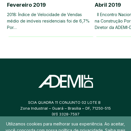
Fevereiro 2019
Abril 2019
2018: Índice de Velocidade de Vendas
II Encontro Nacio
médio de imóveis residenciais foi de 6,7%
na Construção Por
Por…
Diretor da ADEMI
SCIA QUADRA 11 CONJUNTO 02 LOTE B
Zona Industrial – Guará – Brasília – DF, 71250-515
(61) 3328-7597
Utilizamos cookies para melhorar sua experiência. Ao aceitar,
ademidf@ademidf.com.br
você concorda com nossa política de privacidade.
Saiba mais