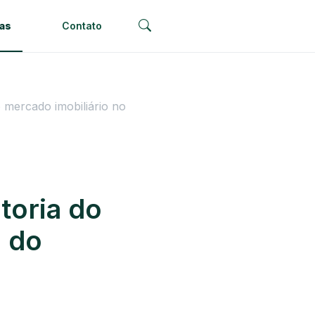
ias
Contato
 mercado imobiliário no
toria do
o do