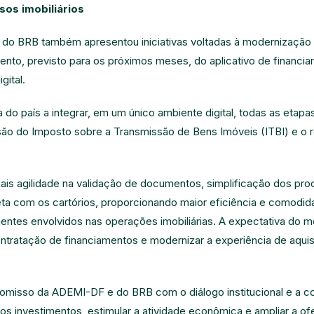
sos imobiliários
a do BRB também apresentou iniciativas voltadas à modernização do
nto, previsto para os próximos meses, do aplicativo de financia
gital.
a do país a integrar, em um único ambiente digital, todas as etap
issão do Imposto sobre a Transmissão de Bens Imóveis (ITBI) e o r
ais agilidade na validação de documentos, simplificação dos pr
eta com os cartórios, proporcionando maior eficiência e comodida
entes envolvidos nas operações imobiliárias. A expectativa do 
ontratação de financiamentos e modernizar a experiência de aquis
omisso da ADEMI-DF e do BRB com o diálogo institucional e a c
s investimentos, estimular a atividade econômica e ampliar a ofer