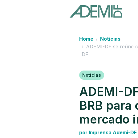
Home
Notícias
ADEMI-DF se reúne com
DF
Notícias
ADEMI-DF 
BRB para d
mercado i
por Imprensa Ademi-DF