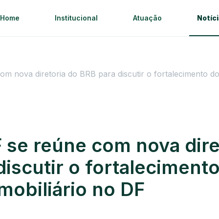
Home
Institucional
Atuação
Notíc
 nova diretoria do BRB para discutir o fortalecimento do
se reúne com nova dire
iscutir o fortaleciment
mobiliário no DF