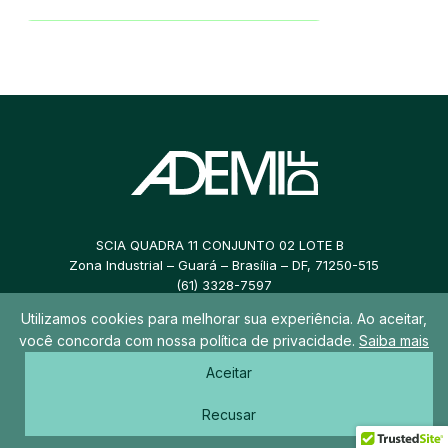
SCIA QUADRA 11 CONJUNTO 02 LOTE B
Zona Industrial – Guará – Brasília – DF, 71250-515
(61) 3328-7597
Utilizamos cookies para melhorar sua experiência. Ao aceitar,
ademidf@ademidf.com.br
você concorda com nossa política de privacidade.
Saiba mais
Aceitar
© 2026 ADEMI DF – Todos os direitos reservados
Recusar