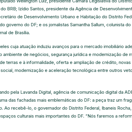
utado Wellington Luiz, presidente Câmara Legislativa do Distrit
 do BRB; Izídio Santos, presidente da Agência de Desenvolviment
ecretário de Desenvolvimento Urbano e Habitação do Distrito Fe
do governo do DF; e os jornalistas Samantha Sallum, colunista do 
nal de Brasília.
ueles cuja atuação induziu avanços para o mercado imobiliário ad
o ambiente de negócios, segurança jurídica e modernização de m
e terras e à informalidade, oferta e ampliação de crédito, nova
 social, modernização e aceleração tecnológica entre outros ve
sando pela Lavanda Digital, agência de comunicação digital da A
ma das fachadas mais emblemáticas do DF: a peça traz um frag
Ao recebê-lo, o governador do Distrito Federal, Ibaneis Rocha, 
spaços culturais mais importantes do DF. “Nós faremos a reforma