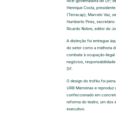
vice-governadora do DF; dep
Henrique Costa, presidente
(Terracap); Marcelo Vaz, s
Humberto Pires, secretário 
Ricardo Nobre, editor do Jor
A distinção foi entregue àq
do setor como a melhoria d
combate à ocupação ilegal d
negócios, responsabilidade
DF.
O design do troféu foi pen
URB Memórias e reproduz u
confeccionado em concreto. 
reforma do teatro, um dos e
executivo.