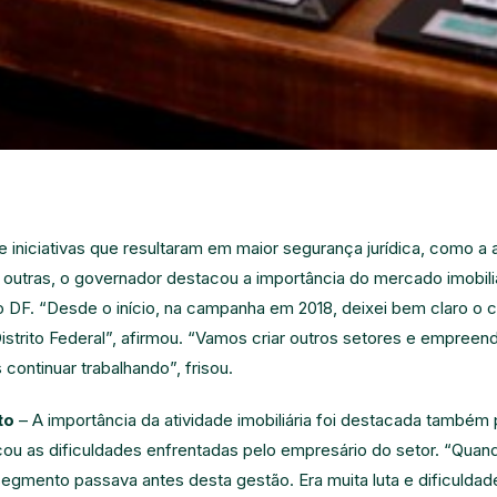
iniciativas que resultaram em maior segurança jurídica, como a 
outras, o governador destacou a importância do mercado imobiliár
no DF. “Desde o início, na campanha em 2018, deixei bem claro 
istrito Federal”, afirmou. “Vamos criar outros setores e empreend
ontinuar trabalhando”, frisou.
to
– A importância da atividade imobiliária foi destacada também
cou as dificuldades enfrentadas pelo empresário do setor. “Quan
e segmento passava antes desta gestão. Era muita luta e dificulda