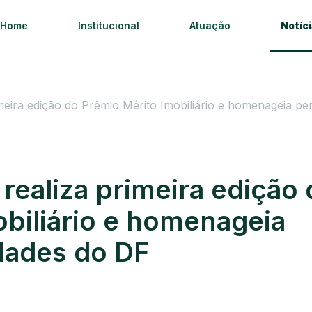
Home
Institucional
Atuação
Notíc
eira edição do Prêmio Mérito Imobiliário e homenageia pe
realiza primeira edição
obiliário e homenageia
dades do DF