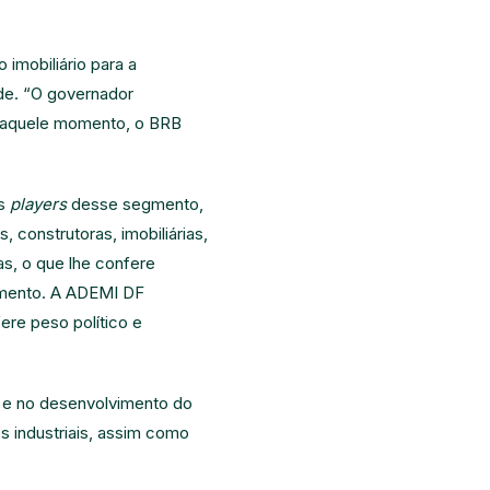
imobiliário para a
de. “O governador
 Naquele momento, o BRB
es
players
desse segmento,
construtoras, imobiliárias,
ras, o que lhe confere
egmento. A ADEMI DF
ere peso político e
a e no desenvolvimento do
s industriais, assim como