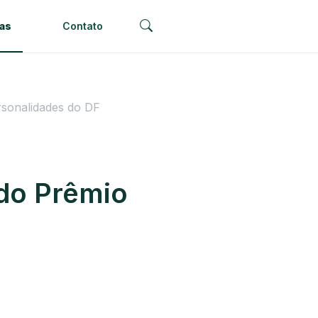
ias
Contato
rsonalidades do DF
 do Prêmio