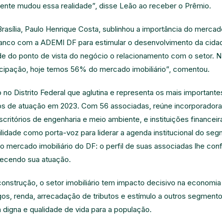
ente mudou essa realidade”, disse Leão ao receber o Prêmio.
asília, Paulo Henrique Costa, sublinhou a importância do mercado 
banco com a ADEMI DF para estimular o desenvolvimento da cida
de do ponto de vista do negócio o relacionamento com o setor.
cipação, hoje temos 56% do mercado imobiliário”, comentou.
o no Distrito Federal que aglutina e representa os mais important
 de atuação em 2023. Com 56 associadas, reúne incorporadoras, 
escritórios de engenharia e meio ambiente, e instituições financei
ilidade como porta-voz para liderar a agenda institucional do s
mercado imobiliário do DF: o perfil de suas associadas lhe conf
lecendo sua atuação.
 construção, o setor imobiliário tem impacto decisivo na economi
s, renda, arrecadação de tributos e estímulo a outros segmento
 digna e qualidade de vida para a população.