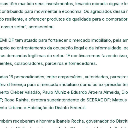
as têm mantido seus investimentos, levando moradia digna e le
ontribuindo para movimentar a economia. Os agraciados dessa no
 resiliente, a oferecer produtos de qualidade para o comprador 
 nosso setor”, acrescentou.
MI DF tem atuado para fortalecer o mercado imobiliário, pela am
 apoio ao enfrentamento da ocupação ilegal e da informalidade, 
utras demandas legítimas do setor. “E continuaremos fazendo isso
ientes, colaboradores, parceiros e fornecedores.
s 16 personalidades, entre empresários, autoridades, parceiros 
fez diferença para o mercado imobiliário como os ex-president
berto Cleber Valadão; Paulo Muniz e Eduardo Aroeira Almeida; Dio
; Rose Rainha, diretora superintendente do SEBRAE DF; Mateus L
nto Urbano e Habitação do Distrito Federal.
mbém receberam a honraria Ibaneis Rocha, governador do Distrito