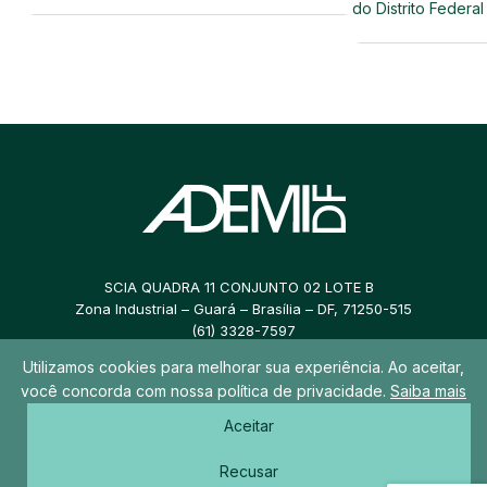
do Distrito Federa
SCIA QUADRA 11 CONJUNTO 02 LOTE B
Zona Industrial – Guará – Brasília – DF, 71250-515
(61) 3328-7597
Utilizamos cookies para melhorar sua experiência. Ao aceitar,
ademidf@ademidf.com.br
você concorda com nossa política de privacidade.
Saiba mais
Aceitar
© 2026 ADEMI DF – Todos os direitos reservados
Recusar