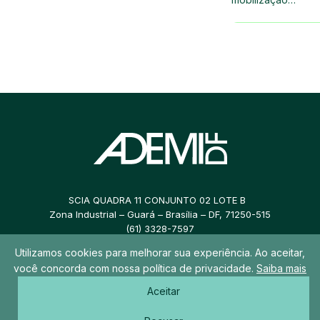
SCIA QUADRA 11 CONJUNTO 02 LOTE B
Zona Industrial – Guará – Brasília – DF, 71250-515
(61) 3328-7597
Utilizamos cookies para melhorar sua experiência. Ao aceitar,
ademidf@ademidf.com.br
você concorda com nossa política de privacidade.
Saiba mais
Aceitar
© 2026 ADEMI DF – Todos os direitos reservados