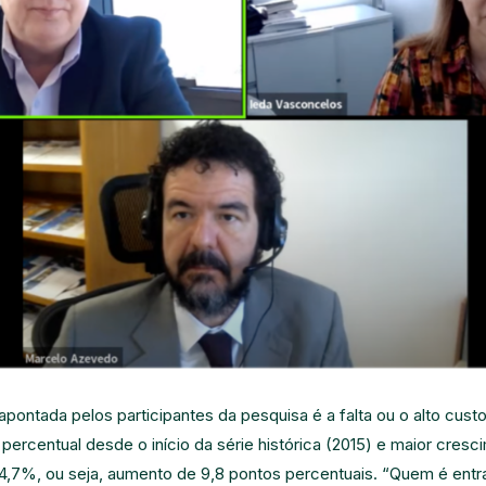
pontada pelos participantes da pesquisa é a falta ou o alto cust
 percentual desde o início da série histórica (2015) e maior cres
24,7%, ou seja, aumento de 9,8 pontos percentuais. “Quem é entr