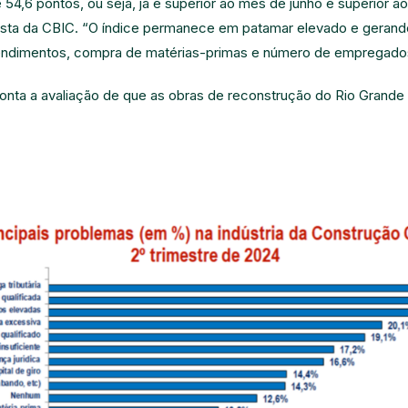
54,6 pontos, ou seja, já é superior ao mês de junho e superior a
ta da CBIC. “O índice permanece em patamar elevado e gerando 
endimentos, compra de matérias-primas e número de empregados
ta a avaliação de que as obras de reconstrução do Rio Grande 