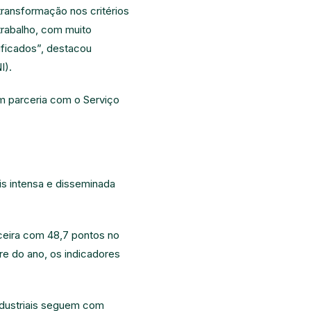
transformação nos critérios
rabalho, com muito
ificados”, destacou
I).
em parceria com o Serviço
is intensa e disseminada
ceira com 48,7 pontos no
e do ano, os indicadores
industriais seguem com