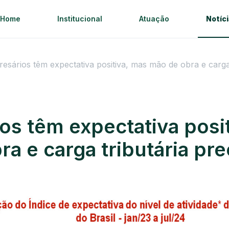
Home
Institucional
Atuação
Notíc
esários têm expectativa positiva, mas mão de obra e carg
os têm expectativa posi
ra e carga tributária p