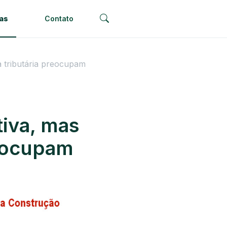
ias
Contato
a tributária preocupam
tiva, mas
reocupam