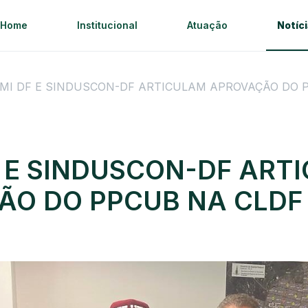
Home
Institucional
Atuação
Notíc
MI DF E SINDUSCON-DF ARTICULAM APROVAÇÃO DO 
 E SINDUSCON-DF ART
ÃO DO PPCUB NA CLDF