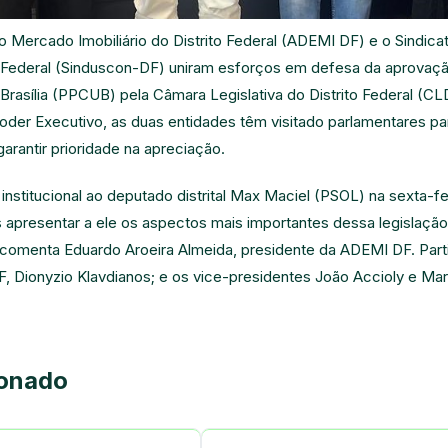
Mercado Imobiliário do Distrito Federal (ADEMI DF) e o Sindicato
to Federal (Sinduscon-DF) uniram esforços em defesa da aprovaç
Brasília (PPCUB) pela Câmara Legislativa do Distrito Federal (C
poder Executivo, as duas entidades têm visitado parlamentares par
garantir prioridade na apreciação.
institucional ao deputado distrital Max Maciel (PSOL) na sexta-fei
presentar a ele os aspectos mais importantes dessa legislação 
 comenta Eduardo Aroeira Almeida, presidente da ADEMI DF. Part
, Dionyzio Klavdianos; e os vice-presidentes João Accioly e M
ionado