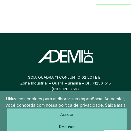
SCIA QUADRA 11 CONJUNTO 02 LOTE B
Zona Industrial – Guará – Brasília – DF, 71250-515
(61) 3328-7597
Utilizamos cookies para melhorar sua experiência. Ao aceitar,
ademidf@ademidf.com.br
você concorda com nossa política de privacidade.
Saiba mais
Aceitar
© 2026 ADEMI DF – Todos os direitos reservados
Recusar