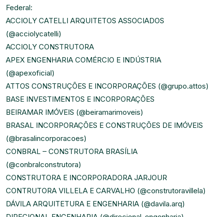
Federal: ⠀
ACCIOLY CATELLI ARQUITETOS ASSOCIADOS
(
@acciolycatelli
)
ACCIOLY CONSTRUTORA
APEX ENGENHARIA COMÉRCIO E INDÚSTRIA
(
@apexoficial
)
ATTOS CONSTRUÇÕES E INCORPORAÇÕES (
@grupo.attos
)
BASE INVESTIMENTOS E INCORPORAÇÕES
BEIRAMAR IMÓVEIS (
@beiramarimoveis
)
BRASAL INCORPORAÇÕES E CONSTRUÇÕES DE IMÓVEIS
(
@brasalincorporacoes
)
CONBRAL – CONSTRUTORA BRASÍLIA
(
@conbralconstrutora
)
CONSTRUTORA E INCORPORADORA JARJOUR
CONTRUTORA VILLELA E CARVALHO (
@construtoravillela
)
DÁVILA ARQUITETURA E ENGENHARIA (
@davila.arq
)
DIRECIONAL ENGENHARIA (
@direcional_engenharia
)