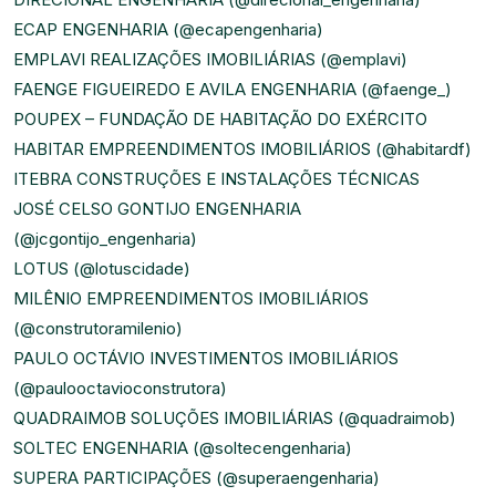
ECAP ENGENHARIA (
@ecapengenharia
)
EMPLAVI REALIZAÇÕES IMOBILIÁRIAS (
@emplavi
)
FAENGE FIGUEIREDO E AVILA ENGENHARIA (
@faenge_
)
POUPEX – FUNDAÇÃO DE HABITAÇÃO DO EXÉRCITO
HABITAR EMPREENDIMENTOS IMOBILIÁRIOS (
@habitardf
)
ITEBRA CONSTRUÇÕES E INSTALAÇÕES TÉCNICAS
JOSÉ CELSO GONTIJO ENGENHARIA
(
@jcgontijo_engenharia
)
LOTUS (
@lotuscidade
)
MILÊNIO EMPREENDIMENTOS IMOBILIÁRIOS
(
@construtoramilenio
)
PAULO OCTÁVIO INVESTIMENTOS IMOBILIÁRIOS
(
@paulooctavioconstrutora
)
QUADRAIMOB SOLUÇÕES IMOBILIÁRIAS (
@quadraimob
)
SOLTEC ENGENHARIA (
@soltecengenharia
)
SUPERA PARTICIPAÇÕES (
@superaengenharia
)