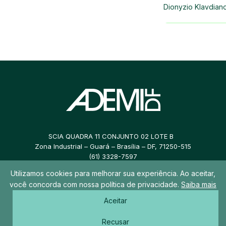
Dionyzio Klavdian
SCIA QUADRA 11 CONJUNTO 02 LOTE B
Zona Industrial – Guará – Brasília – DF, 71250-515
(61) 3328-7597
Utilizamos cookies para melhorar sua experiência. Ao aceitar,
ademidf@ademidf.com.br
você concorda com nossa política de privacidade.
Saiba mais
Aceitar
© 2026 ADEMI DF – Todos os direitos reservados
Recusar